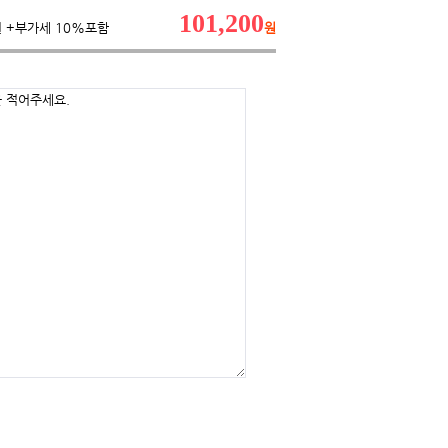
101,200
원 +부가세 10%포함
원
을 적어주세요.