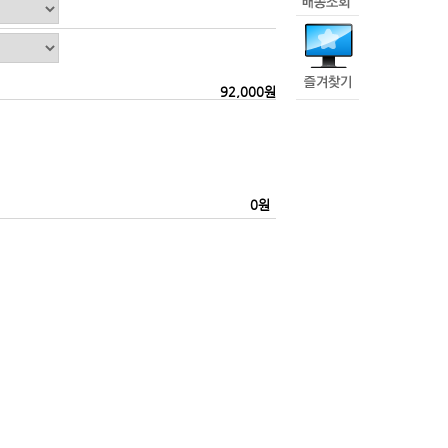
92,000
원
0
원