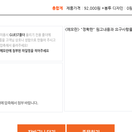
총합계
제품가격 :
92,000
원
+봉투 디자인 :
0
<메모란> "정확한" 원고내용과 요구사항